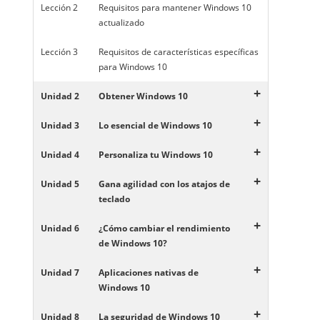
Lección 2
Requisitos para mantener Windows 10
actualizado
Lección 3
Requisitos de características específicas
para Windows 10
+
Unidad 2
Obtener Windows 10
+
Unidad 3
Lo esencial de Windows 10
+
Unidad 4
Personaliza tu Windows 10
+
Unidad 5
Gana agilidad con los atajos de
teclado
+
Unidad 6
¿Cómo cambiar el rendimiento
de Windows 10?
+
Unidad 7
Aplicaciones nativas de
Windows 10
+
Unidad 8
La seguridad de Windows 10