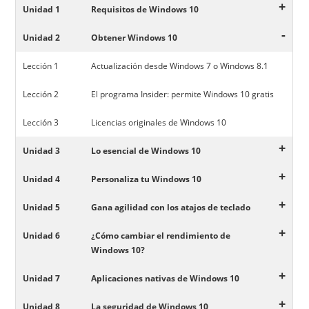
+
Unidad 1
Requisitos de Windows 10
-
Unidad 2
Obtener Windows 10
Lección 1
Actualización desde Windows 7 o Windows 8.1
Lección 2
El programa Insider: permite Windows 10 gratis
Lección 3
Licencias originales de Windows 10
+
Unidad 3
Lo esencial de Windows 10
+
Unidad 4
Personaliza tu Windows 10
+
Unidad 5
Gana agilidad con los atajos de teclado
+
Unidad 6
¿Cómo cambiar el rendimiento de
Windows 10?
+
Unidad 7
Aplicaciones nativas de Windows 10
+
Unidad 8
La seguridad de Windows 10